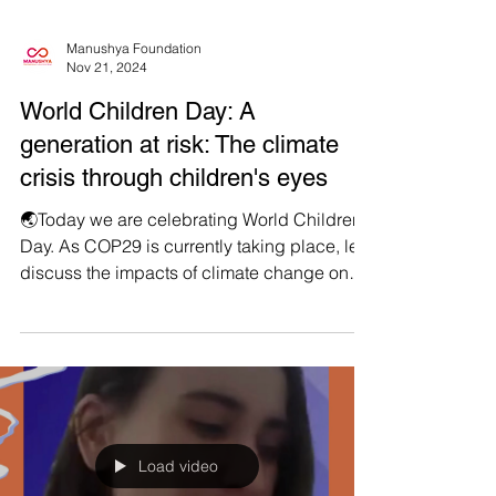
Manushya Foundation
Nov 21, 2024
World Children Day: A
generation at risk: The climate
crisis through children's eyes
🌏Today we are celebrating World Children’s
Day. As COP29 is currently taking place, let’s
discuss the impacts of climate change on
children. 🚨Globally, over 1 billion children
are at extreme high risk from climate-related
events, including floodings, heatwaves,
water scarcity and air pollution and
hundreds of thousands of children die every
year due to the impacts of climate change. If