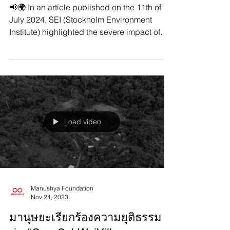
Extreme Heat Disparately Effects
Low Income Communities:
Exploring Klong Toey in Bangkok
📢🌍 In an article published on the 11th of
July 2024, SEI (Stockholm Environment
Institute) highlighted the severe impact of
extreme...
Load video