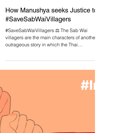
Manushya Foundation
Nov 21, 2023
How Manushya seeks Justice to
#SaveSabWaiVillagers
#SaveSabWaiVillagers ⚖️ The Sab Wai
villagers are the main characters of another
outrageous story in which the Thai
government violates...