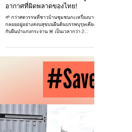
Manushya Foundation
Aug 18, 2023
ทำไมเราต้อง#Saveบางกลอย
ชุมชนกะเหรี่ยงบางกลอยจากการ
แก้ไขการเปลี่ยนแปลงสภาพภูมิ
อากาศที่ผิดพลาดของไทย!
🌱 กว่าศตวรรษที่ชาวบ้านชุมชนกะเหรี่ยงบาง
กลอยอยู่อย่างสงบสุขบนผืนดินบรรพบุรุษเคียงคู่
กับผืนป่าแก่งกระจาน 🚨 เป็นเวลากว่า 2...