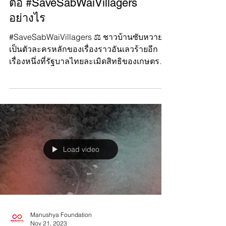
Manushya Foundation
Nov 24, 2023
มานุษยะเรียกร้องความยุติธรรม
ต่อ #SaveSabWaiVillagers
อย่างไร
#SaveSabWaiVillagers ⚖️ ชาวบ้านซับหวาย
เป็นตัวละครหลักของเรื่องราวอันเลวร้ายอีก
เรื่องหนึ่งที่รัฐบาลไทยละเมิดสิทธิของเกษตรกร
ที่ยากจนและชนพื...
Load video