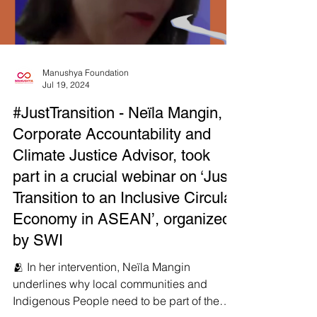
nothing is done, more children will die! 🗣️
Load video
Despite their unique vulnerability to climate
Manushya Foundation
Jul 19, 2024
#JustTransition - Neïla Mangin,
Corporate Accountability and
Climate Justice Advisor, took
part in a crucial webinar on ‘Just
Transition to an Inclusive Circular
Economy in ASEAN’, organized
by SWI
🫂 In her intervention, Neïla Mangin
underlines why local communities and