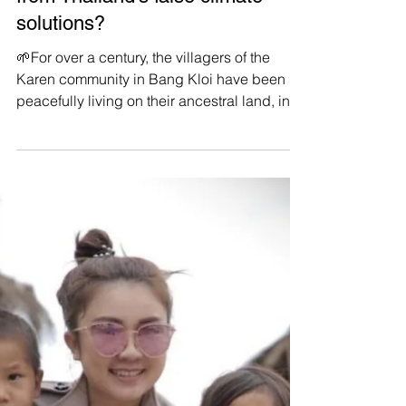
Manushya Foundation
Aug 17, 2023
Why we MUST #SaveBangkloi
Karen indigenous community
from Thailand’s false climate
solutions?
🌱For over a century, the villagers of the
Karen community in Bang Kloi have been
peacefully living on their ancestral land, in
harmony...