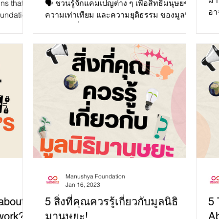
มา
ns that
🗣 ชวนรู้จักแคมเปญต่าง ๆ เพื่อสิทธิมนุษยชน
อาจ
undation
ความเท่าเทียม และความยุติธรรม ของมูลนิธิ
หลั
tice and
มานุษยะที่ต้องการการสนับสนุนจากคุณ
#มูลนิธิมานุษยะ...
Manushya Foundation
Jan 16, 2023
about
5 สิ่งที่คุณควรรู้เกี่ยวกับมูลนิธิ
5 
work?
มานุษยะ!
Ab