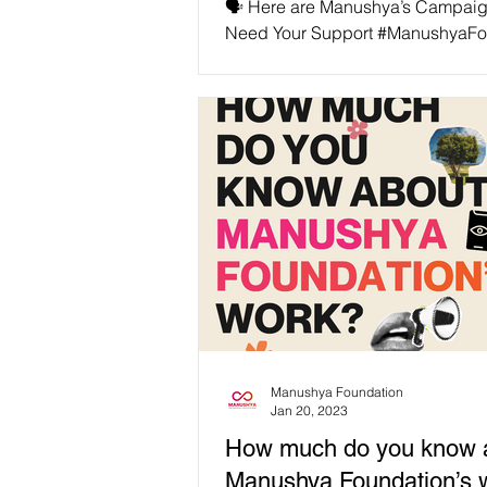
🗣 Here are Manushya’s Campaig
Need Your Support #ManushyaFo
🌏💪🏻Digital Rights. Climate Jus
Corporate...
Manushya Foundation
Jan 20, 2023
How much do you know 
Manushya Foundation’s 