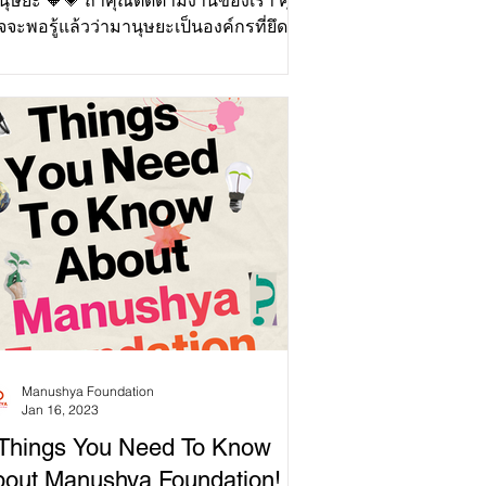
นุษยะ 🧡💗 ถ้าคุณติดตามงานของเรา คุณ
จะพอรู้แล้วว่ามานุษยะเป็นองค์กรที่ยึด
กการเฟมินิสต์แบบอัต...
Manushya Foundation
Jan 16, 2023
Things You Need To Know
out Manushya Foundation!