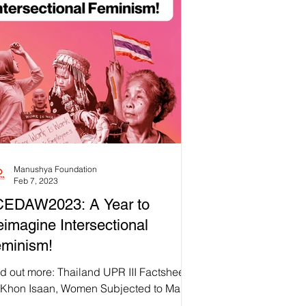
Manushya Foundation
Feb 7, 2023
CEDAW2023: A Year to
imagine Intersectional
minism!
d out more: Thailand UPR III Factsheets
 Khon Isaan, Women Subjected to Male
lence in Intimate Relationships,