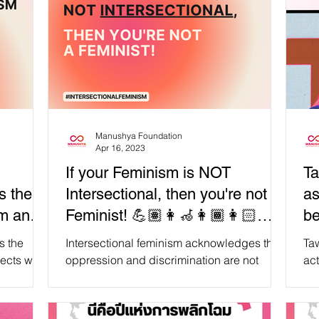
Manushya Foundation
Apr 16, 2023
If your Feminism is NOT
Ta
s the
Intersectional, then you're not a
as
sm and
Feminist! 💪🏽👩‍🦽👩🏾👩🏻
be
👩🏼
A
s the
Intersectional feminism acknowledges that
Ta
sects with
oppression and discrimination are not
ac
By
experienced equally by all women. It
Or
recognizes the...
ten