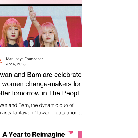
Manushya Foundation
Apr 6, 2023
wan and Bam are celebrated
 women change-makers for a
tter tomorrow in The People
wards 2023
wan and Bam, the dynamic duo of
tivists Tantawan “Tawan” Tuatulanon and
awan "Bam" Phupong, were among the
 winners of The...