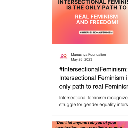
Manushya Foundation
May 26, 2023
#IntersectionalFeminism:
Intersectional Feminism i
only path to real Femini
Freedom!💪🏽
Intersectional feminism recognize
struggle for gender equality inter
race, class, sexuality, and more. 
acknowledging...