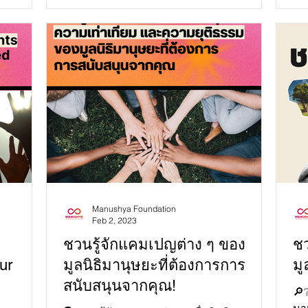
ความสัมพันธ์ผู้หญิงชนเผ่า...
In
Manushya Foundation
Feb 2, 2023
ชวนรู้จักแคมเปญต่าง ๆ ของ
ชว
ur
มูลนิธิมานุษยะที่ต้องการการ
มู
สนับสนุนจากคุณ!
🔎