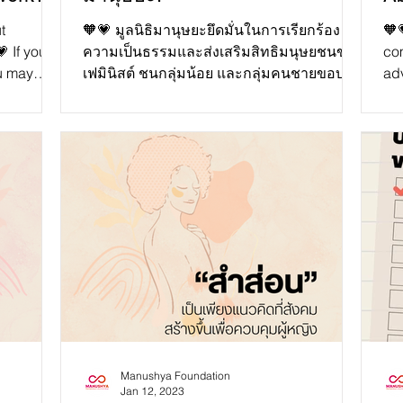
t
🧡💗 มูลนิธิมานุษยะยึดมั่นในการเรียกร้อง
🧡
 If you
ความเป็นธรรมและส่งเสริมสิทธิมนุษยชนของ
co
u may
เฟมินิสต์ ชนกลุ่มน้อย และกลุ่มคนชายขอบ!
adv
และนี่คือ 5...
min
Manushya Foundation
Jan 12, 2023