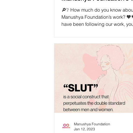
🔎❔ How much do you know abou
Manushya Foundation’s work? 🧡💗
have been following our work, yo
have a good understanding by...
Manushya Foundation
Jan 12, 2023