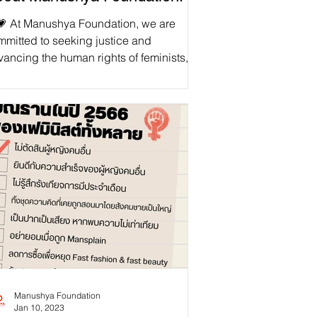
💗 At Manushya Foundation, we are
mmitted to seeking justice and
ancing the human rights of feminists,
orities and marginalized...
Manushya Foundation
Jan 10, 2023