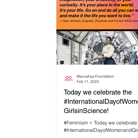
Manushya Foundation
Feb 11, 2023
Today we celebrate the
#InternationalDayofWo
GirlsinScience!
#Feminism ♀️ Today we celebrate
#InternationalDayofWomenandGir
ce! 👩🏾‍🔬🧪 👩🏿 Mae Jemison is 