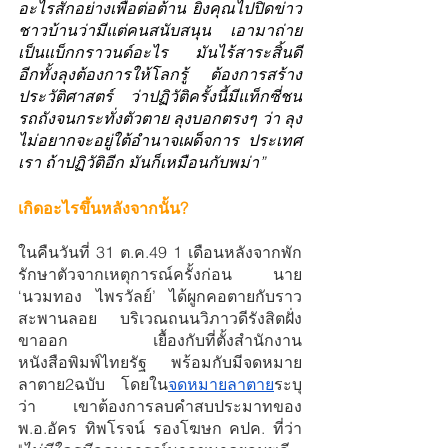
อะไรสักอย่างเพื่อต่อต้าน ยิ่งคุณไปปิดข่าว
ชาวบ้านว่ามีแต่คนสนับสนุน เอามาถ่าย
เป็นแบ็กกราวนด์อะไร มันไร้สาระสิ้นดี 
อีกทั้งลุงต้องการให้โลกรู้ ต้องการสร้าง
ประวัติศาสตร์ ว่าปฏิวัติครั้งนี้มีแท็กซี่ชน
รถถังจนกระทั่งตัวตาย ลุงบอกตรงๆ ว่า ลุง
ไม่อยากจะอยู่ใต้อำนาจเผด็จการ ประเทศ
เรา ถ้าปฏิวัติอีก มันก็เหมือนกับพม่า”
เกิดอะไรขึ้นหลังจากนั้น?
ในคืนวันที่ 31 ต.ค.49 1 เดือนหลังจากพัก
รักษาตัวจากเหตุการณ์ครั้งก่อน นาย 
‘นวมทอง ไพรวัลย์’ ได้ผูกคอตายกับราว
สะพานลอย บริเวณถนนวิภาวดีรังสิตฝั่ง
ขาออก เยื้องกับที่ตั้งสำนักงาน
หนังสือพิมพ์ไทยรัฐ พร้อมกับมีจดหมาย
ลาตาย2ฉบับ โดยใน
จดหมายลาตาย
ระบุ
ว่า เขาต้องการลบคำสบประมาทของ 
พ.อ.อัคร ทิพโรจน์ รองโฆษก คปค. ที่ว่า 