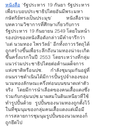
หนังสือ
 ‘รัฐประหาร 19 กันยา รัฐประหาร
เพื่อระบอบประชาธิปไตยอันมีพระมหา
กษัตริย์ทรงเป็นประมุข’  หนังสือรวม
บทความวิชาการที่ศึกษาเกี่ยวกับการ
รัฐประหาร 19 กันยายน 2549 โดยในหน้า
รองปกของหนังสือดังกล่าวมีคำจารึกว่า 
"แด่ นวมทอง ไพรวัลย์” อีกทั้งถาวรวัตถุได้
ถูกสร้างขึ้นเพื่อระลึกถึงนวมทองน่าจะเกิด
ขึ้นครั้งแรกในปี 2553 โดยระหว่างที่กลุ่ม
แนวร่วมประชาธิปไตยต่อต้านเผด็จการ
แห่งชาติหรือนปช. กำลังชุมนุมกันอยู่ที่
ถนนราชดำเนินได้มีการปั้นรูปจำลองของ
นวมทองลักษณะครึ่งท่อนบนขนาดเท่าตัว
จริง โดยมีการนำเลือดของคนเสื้อแดงซึ่ง
ร่วมกับกลุ่มนปช.มาผสมในดินเหนียวที่ใช้
ทำรูปปั้นด้วย รูปปั้นของนวมทองถูกตั้งไว้
ในที่ชุมนุมของกลุ่มคนเสื้อแดงแต่เมื่อมี
การสลายการชุมนุมรูปปั้นของนวมทองก็
ถูกยึดไป