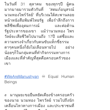
ในวันที่ 31 ตุลาคม ของทุกๆปี ผู้คน
มากมายมารวมตัวกันที่ "สดมภ์อนุสรณ์
นวมทองไพร์วัลย์" ที่บริเวณใต้สะพานลอย
หน้าหนังสือพิมพ์ไทยรัฐ เพื่อรำลึกถึงการ
พลีชีพเพื่ออุดมการณ์ และต่อต้าน
รัฐประหารของเขา  แม้ว่านวมทอง ไพร
วัลย์จะเสียชีวิตไปนานถึง 17ปี แต่ชื่อและ
ความทรงจำเกี่ยวกับคนขับแท็กซี่ธรรม
ดาๆคนหนึ่งก็ยังไม่เลือนหายไป อย่าง
น้อยๆก็ในกลุ่มคนที่ทำกิจกรรมทางการ
เมืองและที่สำคัญที่สุดคือครอบครัวของ
เขา
#WeAreManushyan
 ♾️ Equal Human 
Beings
✊มานุษยะขอยืนหยัดเคียงข้างครอบครัว
ของนาย นวมทอง ไพรวัลย์ รวมไปถึงนัก
เคลื่อนไหวทางการเมือง และประชาชนที่