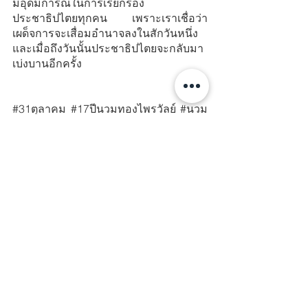
มีอุดมการณ์ในการเรียกร้อง
ประชาธิปไตยทุกคน เพราะเราเชื่อว่า
เผด็จการจะเสื่อมอำนาจลงในสักวันหนึ่ง
และเมื่อถึงวันนั้นประชาธิปไตยจะกลับมา
เบ่งบานอีกครั้ง
#31ต
ุลาคม 
#17ป
ีนวมทองไพรวัลย์ 
#นวม
ทอง
#นวมทองไพรว
ัลย์ 
#ประชาธ
ิปไตย 
#ต
่อต้านเผด็จการ 
#WhatIsHappeningInThailand
#Thailand
#Democracy
#AgainstDictatorship
________
อ้างอิงจาก
'นวมทอง ไพรวัลย์' แท็กซี่ชนรถถัง 
ต้านรัฐประหาร ประวัติศาสตร์สามัญ
ชนที่ยังไม่ถูกลืม. the standard. 