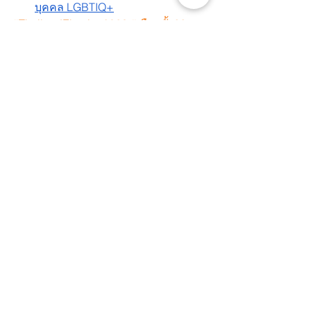
บุคคล LGBTIQ+
#ThailandElection2023
 #เลือกตั้ง66
#WhatsHappeningInThailand
#Abolish112
#MonarchyReform
#StopDigitalDictatorship
 #ยกเลิก112
#ปฏิรูปสถาบันกษัตริย์
 #ปฏิรูปไม่เท่ากับ
ล้มล่าง
 #SaveThaiDemocracy
#DemocracyNow
 #MilkTeaAlliance
#พรบคอม
See All
Recent Posts