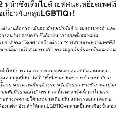
12 หน้าซึ่งเต็มไปด้วยทัศนะเหยียดเพศที่
ยจเกี่ยวกับกลุ่มLGBTIQ+!
แต่งงานคือการ 
“มีบุตร ดำรงเผ่าพันธุ์ ‘ตามธรรมชาติ’ และ
่างคนในครอบครัว ซึ่งถือเป็น 
"การก่อตั้งสถานบัน
นของสังคม" 
โดยศาลฯอ้างต่อว่า
 “การสมรสระหว่างเพศที่มี
ชายนั้นอาจไม่สามารถสร้างความผูกพันอันละเอียดละอ่อน
ม่แนะนำให้มีการอนุญาตการสมรสของบุคคลที่มีความหลาก
กลุ่มนี้กับ ‘สัตว์’ 
“ทั้งนี้ หาก วิทยาการก้าวหน้ามีการ
สัตว์โลกบางประเภทมีพฤติกรรม หรือลักษณะทางชีวภาพแปลก
ากเพื่อศึกษาต่อไป” 
เพราะฉะนั้น ศาลฯจึงเห็นว่าไม่ควร
หลายทางเพศภายใต้กฏหมายเดียวกัน แต่ควรออกกฏหมาย
เพียงแต่จะยิ่งผลักให้กลุ่มLGBTIQ+กลายเป็นพลเมืองขั้นสอง