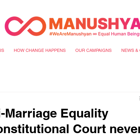
US
HOW CHANGE HAPPENS
OUR CAMPAIGNS
NEWS & 
-Marriage Equality
onstitutional Court neve