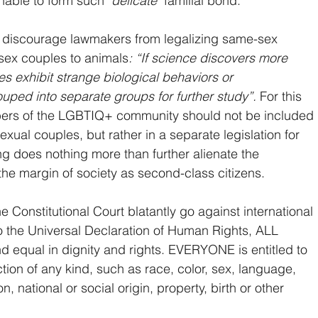
nable to form such "
delicate"
 familial bond.
o discourage lawmakers from legalizing same-sex 
ex couples to animals
: “If science discovers more 
s exhibit strange biological behaviors or 
rouped into separate groups for further study”.
 For this 
bers of the LGBTIQ+ community should not be included 
ual couples, but rather in a separate legislation for 
g does nothing more than further alienate the 
 margin of society as second-class citizens.
Constitutional Court blatantly go against international 
o the Universal Declaration of Human Rights, ALL 
 equal in dignity and rights. EVERYONE is entitled to 
ction of any kind, such as race, color, sex, language, 
on, national or social origin, property, birth or other 