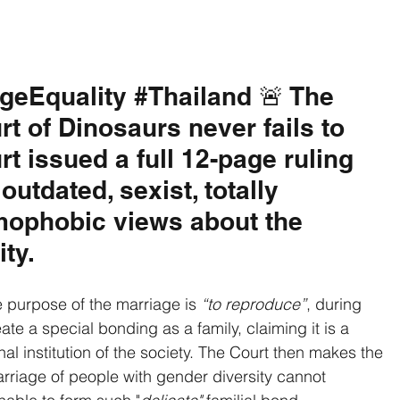
geEquality
#Thailand
 🚨 The 
rt of Dinosaurs never fails to 
t issued a full 12-page ruling 
outdated, sexist, totally 
mophobic views about the 
ty.
e purpose of the marriage is 
“to reproduce”
, during 
e a special bonding as a family, claiming it is a 
nal institution of the society. The Court then makes the 
riage of people with gender diversity cannot 