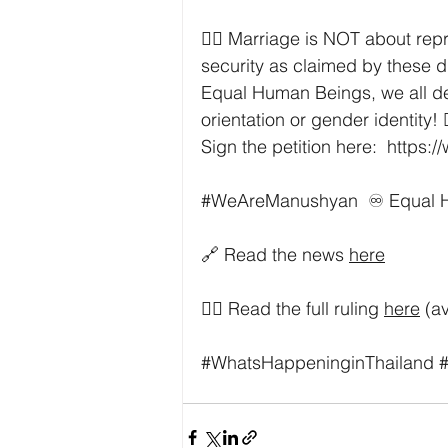
🏳️‍🌈 Marriage is NOT about rep
security as claimed by these d
Equal Human Beings, we all des
orientation or gender identity!
Sign the petition here:  
https:/
#WeAreManushyan
  ♾️ Equal 
🔗 Read the news 
here
👉🏼 Read the full ruling 
here
 (a
#WhatsHappeninginThailand