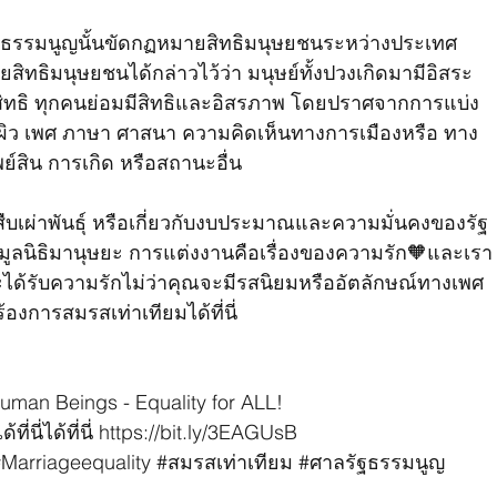
ฐธรรมนูญนั้นขัดกฏหมายสิทธิมนุษยชนระหว่างประเทศ
ิทธิมนุษยชนได้กล่าวไว้ว่า มนุษย์ทั้งปวงเกิดมามีอิสระ
ิทธิ ทุกคนย่อมมีสิทธิและอิสรภาพ โดยปราศจากการแบ่ง
ิ ผิว เพศ ภาษา ศาสนา ความคิดเห็นทางการเมืองหรือ ทาง
พย์สิน การเกิด หรือสถานะอื่น
ารสืบเผ่าพันธุ์ หรือเกี่ยวกับงบประมาณและความมั่นคงของรัฐ
ูลนิธิมานุษยะ การแต่งงานคือเรื่องของความรัก🧡และเรา
กและได้รับความรักไม่ว่าคุณจะมีรสนิยมหรืออัตลักษณ์ทางเพศ
องการสมรสเท่าเทียมได้ที่นี่ 
uman Beings - Equality for ALL! 
นี่ได้ที่นี่ 
https://bit.ly/3EAGUsB
Marriageequality
#สมรสเท
่าเทียม 
#ศาลร
ัฐธรรมนูญ