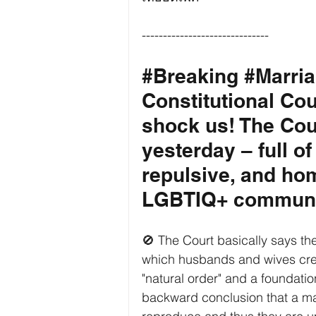
------------------------------
#Breaking
#Marria
Constitutional Cou
shock us! The Cour
yesterday – full of 
repulsive, and ho
LGBTIQ+ communi
🚫 The Court basically says th
which husbands and wives creat
"natural order" and a foundatio
backward conclusion that a mar