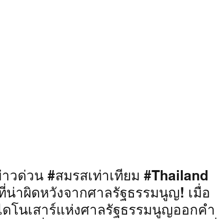
ข
่าวด่วน 
#สมรสเท
่าเทียม 
#Thailand
ยที่น่าผิดหวังจากศาลรัฐธรรมนูญ! เมื่อ
ารไดโนเสาร์แห่งศาลรัฐธรรมนูญออกคำ