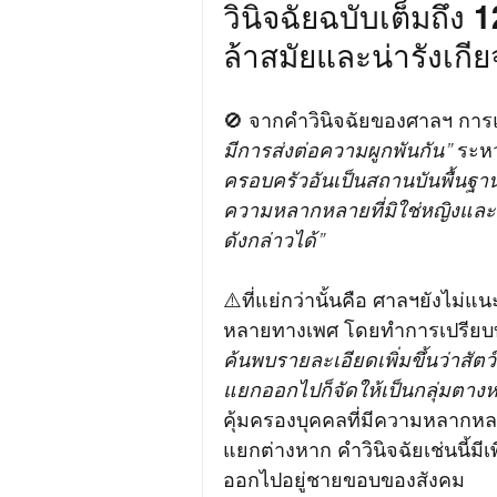
วินิจฉัยฉบับเต็มถึง 
ล้าสมัยและน่ารังเกี
🚫 จากคำวินิจฉัยของศาลฯ การ
มีการส่งต่อความผูกพันกัน”
 ระหว
ครอบครัวอันเป็นสถานบันพื้นฐา
ความหลากหลายที่มิใช่หญิงและ
ดังกล่าวได้” 
⚠️ที่แย่กว่านั้นคือ ศาลฯยังไ
หลายทางเพศ โดยทำการเปรียบบุคคล
ค้นพบรายละเอียดเพิ่มขึ้นว่า
แยกออกไปก็จัดให้เป็นกลุ่มตางห
คุ้มครองบุคคลที่มีความหลาก
แยกต่างหาก คำวินิจฉัยเช่นนี้มี
ออกไปอยู่ชายขอบของสังคม