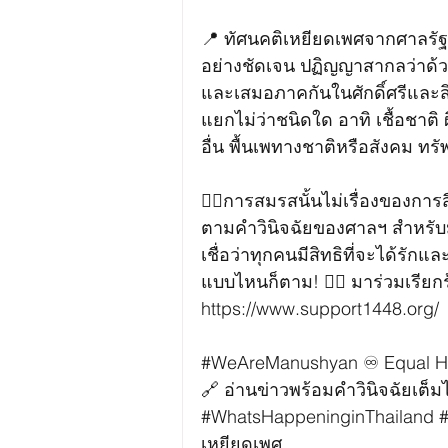
📍 ทัศนคติเหยียดเพศจากศาลรั
อย่างชัดเจน ปฏิญญาสากลว่าด้วยส
และเสมอภาคกันในศักดิ์ศรีและส
แยกไม่ว่าชนิดใด อาทิ เชื้อชาต
อื่น พื้นเพทางชาติหรือสังคม ทรั
🏳️‍🌈การสมรสนั้นไม่เรื่องของก
ตามคำวินิจฉัยของศาลฯ สำหรับม
เชื่อว่าทุกคนมีสิทธิที่จะได้รั
แบบไหนก็ตาม! ✊🏼 มาร่วมเรียกร้
https://www.support1448.org/
#WeAreManushyan
 ♾️ Equal H
🔗 อ่านข่าวพร้อมคำวินิจฉัยเต็มได้ที่
#WhatsHappeninginThailand
#
เหยียดเพศ