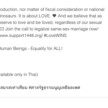
roduction, nor matter of fiscal consideration or national 
inosaurs. It is about LOVE. 🧡 And we believe that as 
erve to love and be loved, regardless of our sexual 
 ✊🏼 Join the call to legalize same-sex marriage now! 
/www.support1448.org/
#LoveWINS
Human Beings - Equality for ALL! 
vailable only in Thai)
#สมรสเท
่าเทียม 
#ศาลร
ัฐธรรมนูญเหยียดเพศ