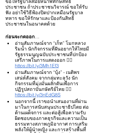
ขอให้รัฐบาลสมัยหน้าพิทักษ์สิทธิ
ประชาชน ถ้าประชาชนวิจารณ์ ขอให้รับ
ฟัง อย่าใช้วิธีฟ้องปิดปากเหมือนรัฐบาล
ทหาร ขอให้รักษาและป้องกันสิทธิ
ประชาชนในอนาคตด้วย 
ก่อนจะกดออก
…
อ่านสัมภาษณ์จาก “เก็ท” โมกหลวง
ริมน้ำ นักกิจกรรมที่ฝันอยากให้ไทยมี
รัฐธรรมนูญฉบับประชาชนที่ปกป้อง
เสรีภาพในการแสดงออก 👉🏻
https://bit.ly/3Mh1Ef3
อ่านสัมภาษณ์จาก “บุ้ง” - เนติพร 
เสน่ห์สังคม จากกลุ่มทะลุวัง นัก
กิจกรรมที่มุ่งมั่นผลักดันเพื่อการ
ปฏิรูปสถาบันกษัตริย์ไทย 👉🏻
https://bit.ly/3nEdG8S
นอกจากนี้ เราขอนำเสนองานที่ผ่าน
มาในการสนับสนุนประชาธิปไตย ต่อ
ต้านเผด็จการ และต่อสู้เพื่อความรับ
ผิดชอบของภาคธุรกิจและความเป็น
ธรรมทางสภาพภูมิอากาศ การเสริม
พลังให้ผู้นำหญิง และการสร้างพื้นที่