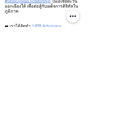
#StopDigitalDictatorship
 ในเอเชียตะวัน
ออกเฉียงใต้ เพื่อต่อสู้กับเผด็จการดิจิทัลใน
ภูมิภาค
➡️ เราได้จัดทำ
‘UPR Advocacy 
Factsheet on Civic Space in Thailand’
เพื่อต่อสู้กับการใช้อำนาจโดยมิชอบของ
รัฐบาลและเรียกร้องความยุติธรรมใน
ระดับสากล
➡️ เราได้จัดทำ
เอกสารร่วมเกี่ยวกับสิทธิ
ของ SOGIESC
 และอีกฉบับหนึ่งเกี่ยวกับ
เยาวชนและเด็ก LGBTIQ+
สำหรับ UPR 
ครั้งที่ 3 ของประเทศไทย เพื่อรายงานการ
เลือกปฏิบัติต่อบุคคล LGBTIQ+ ใน
ประเทศไทย นอกจากนี้ เรายังเตรียม
เอกสารข้อเท็จจริงของ
UPR Advocacy 
เกี่ยวกับสถานการณ์ของบุคคล LGBTIQ+
➡️ เราต่อต้านการครอบงำองค์กรและ
สนับสนุนชุมชนในการต่อสู้กับการทุจริต