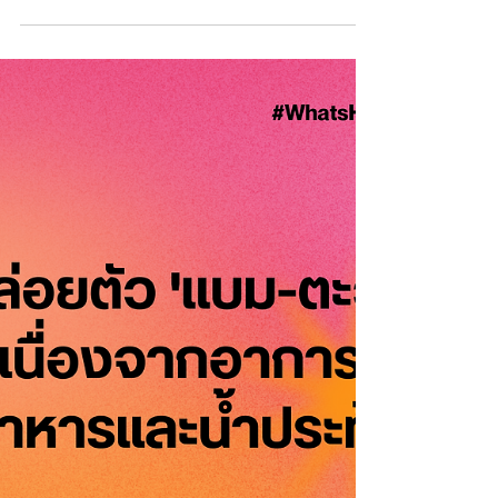
Muay also denounced the
negative impacts of zero-dollar
tourism in Laos?
#FreeMuay ⚖️ Did you know that Muay also
denounced the negative impacts of zero-
dollar tourism in Laos? 📍While working in
the tourism...