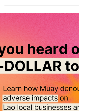
ศูนย์เหรียญ” ในลาวด้วย
#FreeMuay ⚖️คุณรู้หรือไม่ว่าหมวยได้
ประณามผลกระทบของ “ทัวร์ศูนย์เหรียญ” ใน
ลาวด้วย 📍ในตอนที่หมวยทำงานใน
อุตสาหกรรมการท่องเที่ยว...