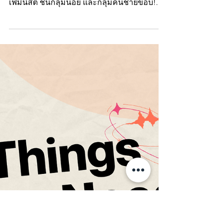
5 สิ่งที่คุณควรรู้เกี่ยวกับมูลนิธิ
มานุษยะ!
🧡💗 มูลนิธิมานุษยะยึดมั่นในการเรียกร้อง
ความเป็นธรรมและส่งเสริมสิทธิมนุษยชนของ
เฟมินิสต์ ชนกลุ่มน้อย และกลุ่มคนชายขอบ!
และนี่คือ 5...