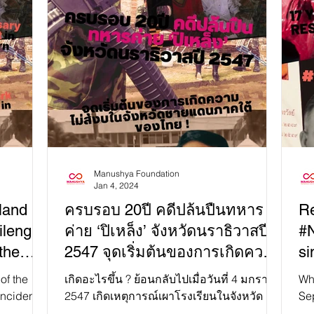
Manushya Foundation
Jan 4, 2024
land 🌏
ครบรอบ 20ปี คดีปล้นปืนทหาร
R
ileng
ค่าย ‘ปิเหล็ง’ จังหวัดนราธิวาสปี
#
the
2547 จุดเริ่มต้นของการเกิดความ
si
rn
ไม่สงบในจังหวัดชายแดนภาคใต้
th
of the
เกิดอะไรขึ้น ? ย้อนกลับไปเมื่อวันที่ 4 มกราคม
Wh
ของไทย
incident
2547 เกิดเหตุการณ์เผาโรงเรียนในจังหวัด
Sep
Thailand.
นราธิวาสพร้อมกันถึง 20แห่ง...
De