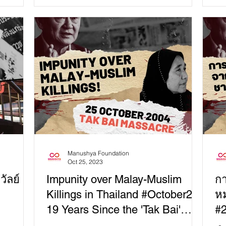
Kin
Manushya Foundation
Oct 25, 2023
ัลย์
Impunity over Malay-Muslim
ก
Killings in Thailand #October25:
หม
19 Years Since the 'Tak Bai'
#2
Massacre
'ต