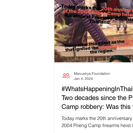
Manushya Foundation
Jan 4, 2024
#WhatsHappeningInThai
Two decades since the P
Camp robbery: Was this 
spark that ignited Southe
Today marks the 20th anniversary 
Thailand's unrest?
2004 Pileng Camp firearms heist 
in Narathiwat Province, Southern 