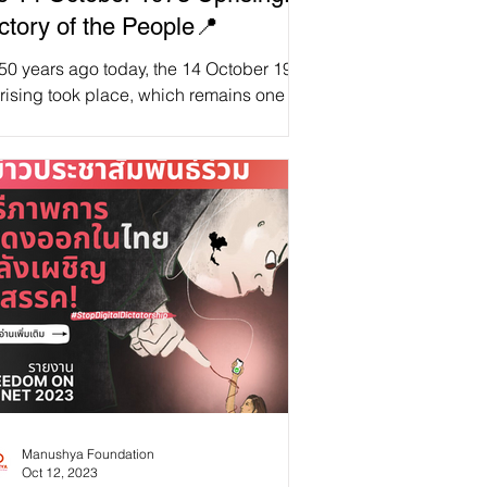
ctory of the People📍
 50 years ago today, the 14 October 1973
rising took place, which remains one of
 most important events in modern Thai
tory. A...
Manushya Foundation
Oct 12, 2023