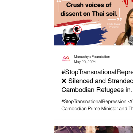
Manushya Foundation
May 20, 2024
#StopTransnationalRepr
❌ Silenced and Stranded
Cambodian Refugees in
Bangkok
#StopTransnationalRepression 
Cambodian Prime Minister and Th
Minister Srettha Thavisin appear 
an agenda to "crush...