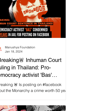
Manushya Foundation
Jan 18, 2024
reaking🚨 Inhuman Court
ling in Thailand: Pro-
mocracy activist 'Bas'
ntenced to 50 years in jail for
reaking 🚨 Is posting on #facebook
cebook posts on monarchy!
out the Monarchy a crime worth 50 years
jail? In #Thailand, the Appeal Court
bolish112 #NoLèseMajesté!
ms to think so...