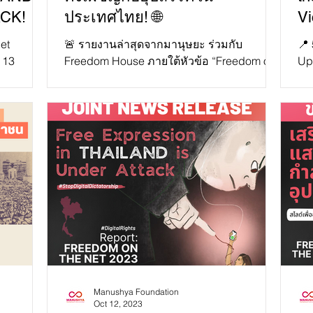
CK!
ประเทศไทย! 🌐
Vi
et
🚨 รายงานล่าสุดจากมานุษยะ ร่วมกับ
📍
 13
Freedom House ภายใต้หัวข้อ “Freedom on
Up
dom on the
the Net 2023: The Repressive Power of
the
Artificial Intelligence"...
his
Manushya Foundation
Oct 12, 2023