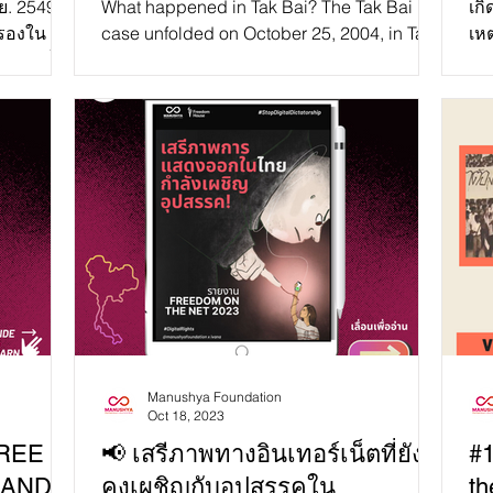
.ย. 2549
What happened in Tak Bai? The Tak Bai
เกิ
ครองใน
case unfolded on October 25, 2004, in Tak
เหต
ัตริย์
Bai District, Narathiwat Province, Thailand.
จัง
The event...
ตุล
Manushya Foundation
Oct 18, 2023
FREE
📢 เสรีภาพทางอินเทอร์เน็ตที่ยัง
#
LAND
คงเผชิญกับอุปสรรคใน
th