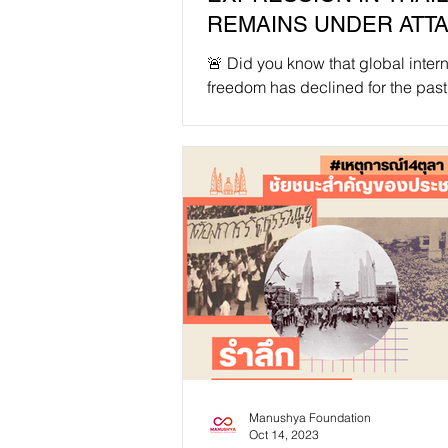
REMAINS UNDER ATTA
🚨 Did you know that global intern
freedom has declined for the past
years? In the latest report, “Free
Net 2023: The...
Manushya Foundation
Oct 14, 2023