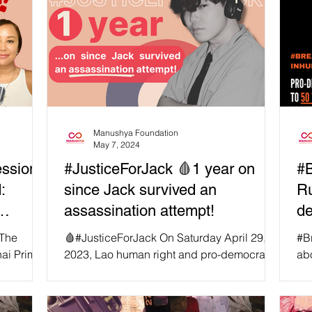
Manushya Foundation
May 7, 2024
ession
#JusticeForJack 🩸1 year on
#B
:
since Jack survived an
Ru
assassination attempt!
de
se
The
🩸#JusticeForJack On Saturday April 29,
#B
Fa
ai Prime
2023, Lao human right and pro-democracy
ab
to share
activist Anoua “Jack” Luangsuphon was
in 
#A
shot two times - in...
see