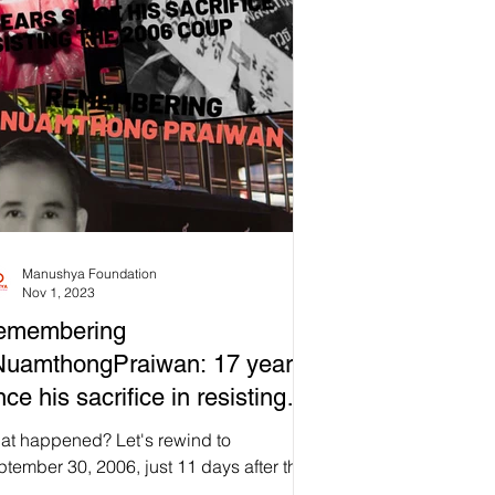
Manushya Foundation
Nov 1, 2023
emembering
NuamthongPraiwan: 17 years
nce his sacrifice in resisting
e 2006 Coup
at happened? Let's rewind to
tember 30, 2006, just 11 days after the
mocratic Reform Council, led by the