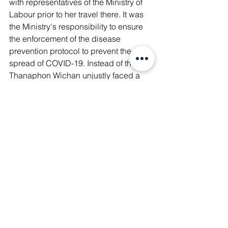
with representatives of the Ministry of 
Labour prior to her travel there. It was 
the Ministry's responsibility to ensure 
the enforcement of the disease 
prevention protocol to prevent the 
spread of COVID-19. Instead of that, 
Thanaphon Wichan unjustly faced a 
Strategic Lawsuit Against Public 
Participation (SLAPP) for simply 
exercising freedom of expression.
🔇 Just last year, Thailand received 18 
Universal Periodic Review (UPR) 
recommendations that called for the 
respect of freedom of expression. The 
government accepted only seven of 
them, including one that called for the 
enactment of legal protection against 
SLAPP cases. Persecuting Thanaphon 