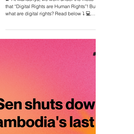
apply online just as they do
offline.
💫 At Manushya, we work under the motto
that “Digital Rights are Human Rights”! But
what are digital rights? Read below ⤵️ 💻
Digital...