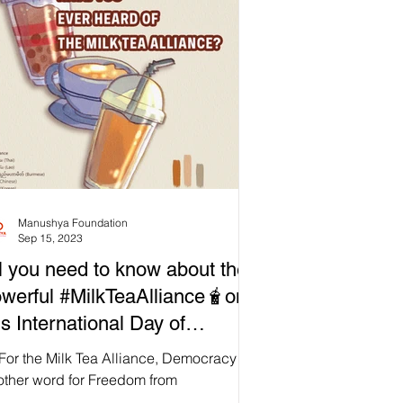
Manushya Foundation
Sep 15, 2023
l you need to know about the
werful #MilkTeaAlliance🧋on
is International Day of
emocracy!
For the Milk Tea Alliance, Democracy is
other word for Freedom from
tatorship! 🌟🌍 In today's world,