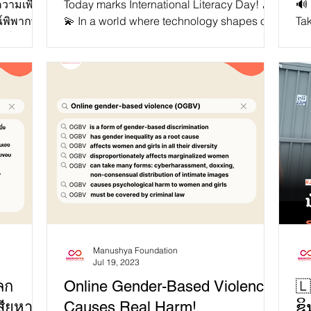
วามเพื่อ
Today marks International Literacy Day! 🎉
🔊
ณ์พิพากษา
💫 In a world where technology shapes our
Ta
ณีโพสต์
daily lives, access to digital skills is a
Co
gateway to...
Ses
Manushya Foundation
Jul 19, 2023
ลก
Online Gender-Based Violence
🇱
สียหาย
Causes Real Harm!
ຊິ