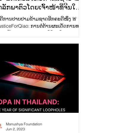
ກລັກພາຕົວໂດຍເຈົ້າໜ້າທີ່ຈີນໃນ
ະເທດລາວ
ດີການປາບປາມຂ້າມຊາດອີກຄະດີໜຶ່ງ 🚨
usticeForQiao: ການຕໍ່ຕ້ານຜະເດັດການທາງ
ຈິທັລເປັນຄວາມພະຍາຍາມທີ່ຖືວ່າມີຄວາມສ່ຽງ
ະ ຄວາມກ້າຫານ...
Manushya Foundation
Jun 2, 2023