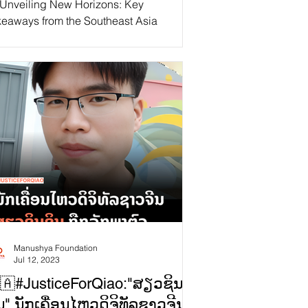
 Unveiling New Horizons: Key
keaways from the Southeast Asia
llaborative Policy Network (SEA CPN)
sion “Content Moderation...
Manushya Foundation
Jul 12, 2023
🇦#JusticeForQiao:"ສຽວຊິນ
ນ" ນັກເຄື່ອນໄຫວດິຈິທັລຊາວຈີນ