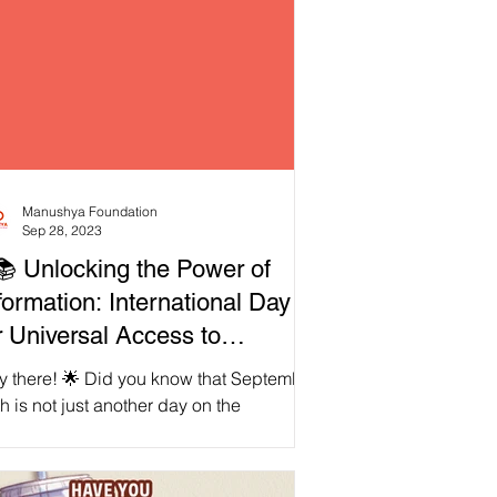
Manushya Foundation
Sep 28, 2023
📚 Unlocking the Power of
formation: International Day
r Universal Access to
formation 2023!
y there! 🌟 Did you know that September
h is not just another day on the
endar? It's the International Day for
versal Access...