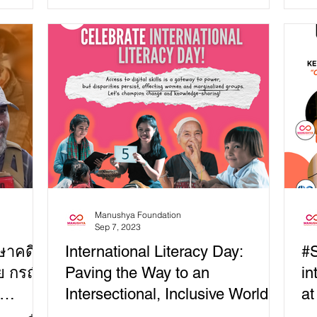
University,...
dem
Manushya Foundation
Sep 7, 2023
ษาคดี
International Literacy Day:
#S
ย กรณี
Paving the Way to an
in
Intersectional, Inclusive World
at
🌏