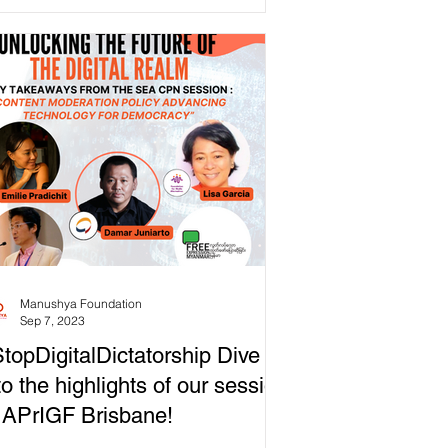
ocracy, the rule of law,...
Manushya Foundation
Sep 7, 2023
topDigitalDictatorship Dive
to the highlights of our session
 APrIGF Brisbane!