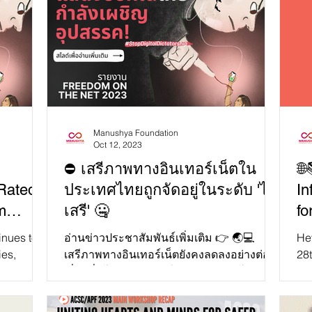
Manushya Foundation
Oct 12, 2023
⛔ เสรีภาพทางอินเทอร์เน็ตใน
🌐
Rated
ประเทศไทยถูกจัดอยู่ในระดับ 'ไม่
In
m
เสรี' 🤐
fo
In
inues to
อ่านข่าวประชาสัมพันธ์เพิ่มเติม 👉 🌏💻
He
ies,
เสรีภาพทางอินเทอร์เน็ตยังคงลดลงอย่างต่อ
28t
gal
เนื่องทั่วโลกและมีการใช้กฎหมายลงโทษการ
cal
แสดงออกทางออนไลน์และกา...
Uni