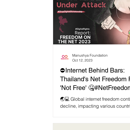
Manushya Foundation
Oct 12, 2023
⛔Internet Behind Bars:
Thailand's Net Freedom 
'Not Free' 🤐#NetFreedo
#ThailandReport 🆘 🇹🇭
🌏💻 Global internet freedom cont
decline, impacting various countr
including Thailand 🇹🇭, while le
consequences for...