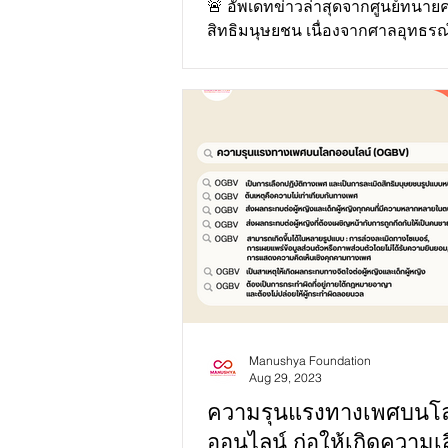
🚨 อัพเดทข่าวล่าสุดจากศูนย์ทนายค
สิทธิมนุษยชน เนื่องจากศาลอุทธร
คดี #ม112 ของ สมบัติ ทองย้อย กร
“#กล้ามาก #เก่งมาก...
Manushya Foundation
Aug 29, 2023
ความรุนแรงทางเพศบนโ
ออนไลน์ ก่อให้เกิดความเ