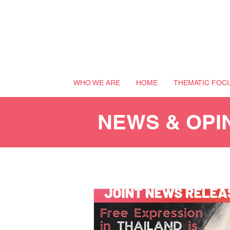
WHO WE ARE
HOME
THEMATIC FOC
NEWS & OPI