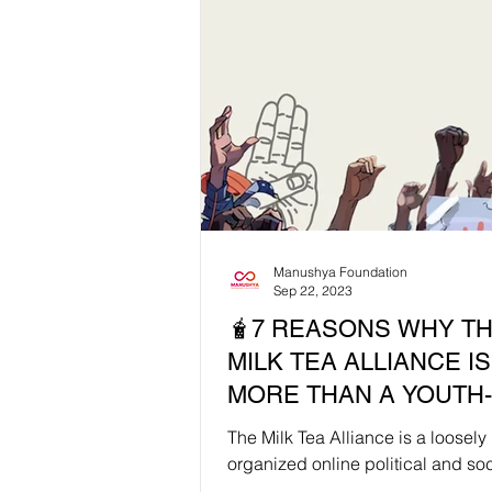
Manushya Foundation
Sep 22, 2023
🧋7 REASONS WHY THE
MILK TEA ALLIANCE IS
MORE THAN A YOUTH
MOVEMENT 🧋🌍
The Milk Tea Alliance is a loosely
organized online political and soc
movement that originated in Asia,