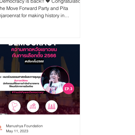
 Democracy is back!! 🧡 Congratulations
the Move Forward Party and Pita
jaroenrat for making history in
iland!! The Power of...
Manushya Foundation
May 11, 2023