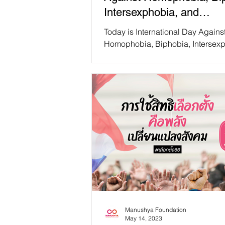
Intersexphobia, and
Transphobia (IDAHOBIT)
Today is International Day Agains
Homophobia, Biphobia, Intersexp
and Transphobia (IDAHOBIT)! Tha
the talented...
Manushya Foundation
May 14, 2023