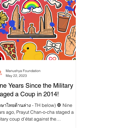
Manushya Foundation
May 22, 2023
ne Years Since the Military
aged a Coup in 2014!
าษาไทยด้านล่าง - TH below) 🛑 Nine
ars ago, Prayut Chan-o-cha staged a
itary coup d’état against the
ocratically elected...