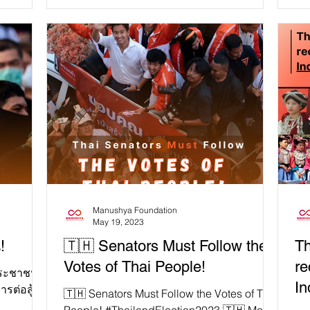
Manushya Foundation
May 19, 2023
!
🇹🇭 Senators Must Follow the
Th
Votes of Thai People!
re
งประชาชน!
In
รต่อสู้
🇹🇭 Senators Must Follow the Votes of Thai
co