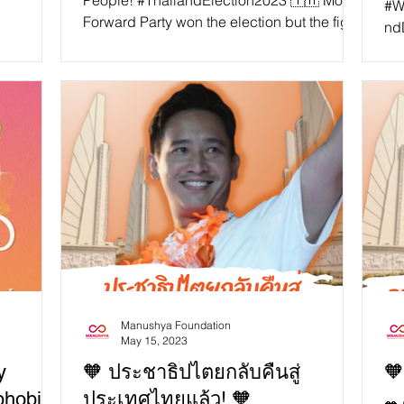
People! #ThailandElection2023 🇹🇭 Move
#W
Forward Party won the election but the fight
ndDevel
for...
Man
the
Manushya Foundation
May 15, 2023
y
🧡 ประชาธิปไตยกลับคืนสู่
🧡
phobia,
ประเทศไทยแล้ว! 🧡