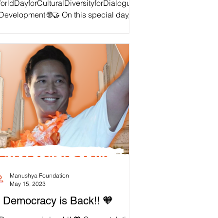
orldDayforCulturalDiversityforDialoguea
opment 🌐🤝 On this special day,
ushya Foundation reiterates its call for
 Thai...
Manushya Foundation
May 15, 2023
 Democracy is Back!! 🧡