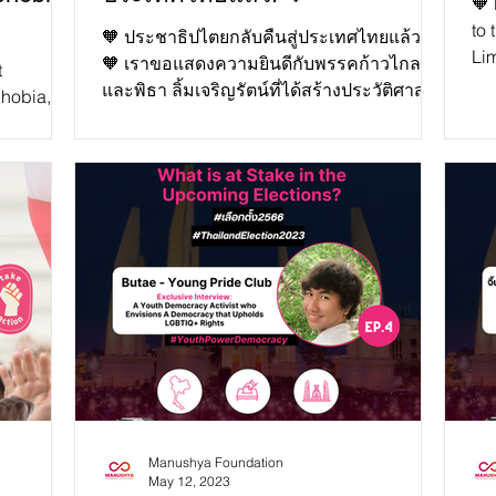
🧡
to 
🧡 ประชาธิปไตยกลับคืนสู่ประเทศไทยแล้ว!
Lim
!
🧡 เราขอแสดงความยินดีกับพรรคก้าวไกล
t
Tha
และพิธา ลิ้มเจริญรัตน์ที่ได้สร้างประวัติศาสตร์
hobia,
หน้าใหม่ในประเทศไ...
nk you to
Manushya Foundation
May 12, 2023