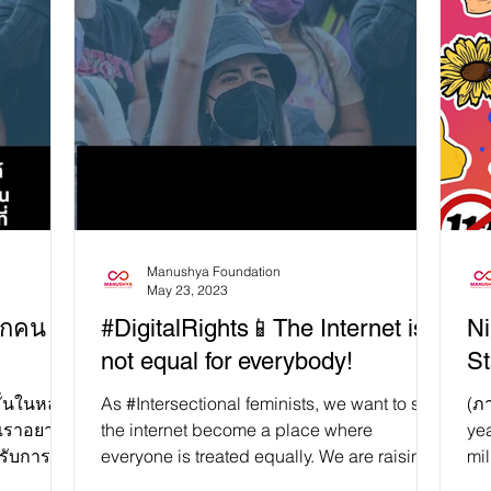
Manushya Foundation
May 23, 2023
ทุกคน
#DigitalRights📱The Internet is
Ni
not equal for everybody!
St
ั่นในหลัก
As #Intersectional feminists, we want to see
(ภ
 เราอยาก
the internet become a place where
ye
ด้รับการ
everyone is treated equally. We are raising
mil
awareness...
dem