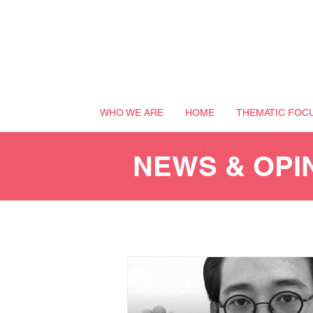
WHO WE ARE
HOME
THEMATIC FOC
NEWS & OPI