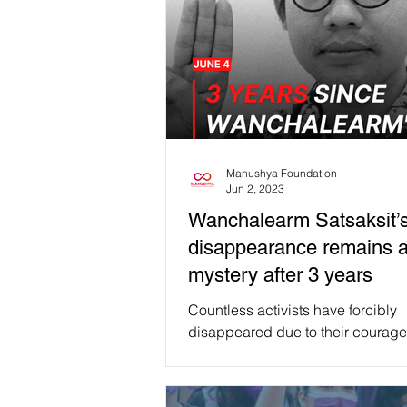
Manushya Foundation
Jun 2, 2023
Wanchalearm Satsaksit’
disappearance remains 
mystery after 3 years
Countless activists have forcibly
disappeared due to their courage
of openly criticizing their governm
their absence...