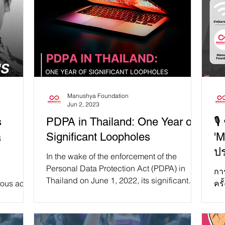
Manushya Foundation
Jun 2, 2023
s
PDPA in Thailand: One Year of
🎙
a
Significant Loopholes
'M
ปร
In the wake of the enforcement of the
Personal Data Protection Act (PDPA) in
กา
Thailand on June 1, 2022, its significant
ous acts
คร
loopholes that...
ents, yet
25
ต้