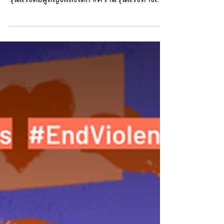
คนต่อวัน ชวนร่วมกันผลักดันเพื่อหยุดความ
รุนแรงต่อผู้หญิงและเด็ก #ความรุนแรงทางเพศ
🦠...