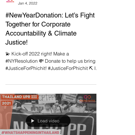
Manushya Foundation
Jan 4, 2022
#NewYearDonation: Let’s Fight
Together for Corporate
Accountability & Climate
Justice!
💫 Kick-off 2022 right! Make a
#NYResolution 💸 Donate to help us bring
#JusticeForPhichit! #JusticeForPhichit ⛏ In
not even two...