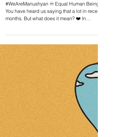
team!
#WeAreManushyan ♾️ Equal Human Beings
You have heard us saying that a lot in recent
months. But what does it mean? ❤️ In
Sanskrit,...