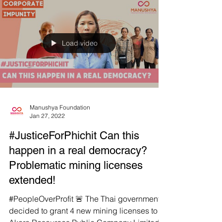
ประชาชนที่ใช้ชื่อว่า “เครือข่ายประชาชนผู้เป็น
เจ้าของแร่” ร่วมกับชาวบ้านที่อาศัยใกล้เหมือ
งอัครายืนหนังสือต่อฝ่ายค้านเพื่อเรียกร้องการ
ตรวจสอบ 🗣นางสาวจุฑามาส ศรีหัตถผดุงกิจ
ตัวแทนเครือข่ายฯระบุว่าเครือข่ายฯเห็นว่า
เหมืองทองอัคราต้องถูกปิด เพราะมีข้อบกพร่อง
Load video
หลายอย่าง ❌การจัดทำผลกระทบด้านสิ่ง
แวดล้อมและการอนุญาตประก
Manushya Foundation
Jan 27, 2022
#JusticeForPhichit Can this
happen in a real democracy?
Problematic mining licenses
extended!
#PeopleOverProfit 🚨 The Thai government