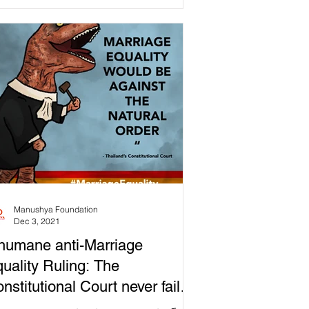
Manushya Foundation
Dec 3, 2021
humane anti-Marriage
uality Ruling: The
nstitutional Court never fails
 shock us!