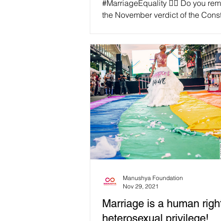
#MarriageEquality 🏳️‍🌈 Do you remember
the November verdict of the Const
Court of Dinosaurs? The Court, as
the...
Manushya Foundation
Nov 29, 2021
Marriage is a human right
heterosexual privilege!