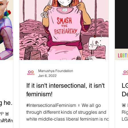
Manushya Foundation
Jan 6, 2022
If it isn't intersectional, it isn't
L
feminism!
De
g he
#IntersectionalFeminism ♀️ We all go
🚨
!
through different kinds of struggles and
Rig
P 🚨
white middle-class liberal feminism is not
LGB
ิริศักดิ์
enough! 🚨 ...
Rig
างวัล