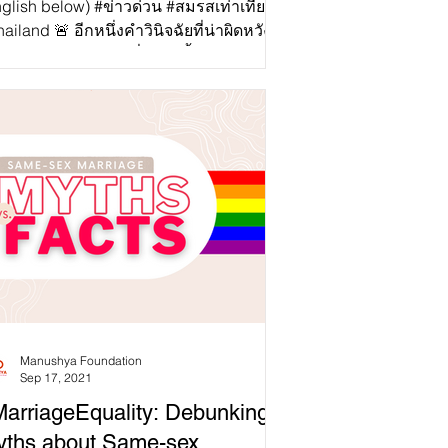
nglish below) #ข่าวด่วน #สมรสเท่าเทียม
ailand 🚨 อีกหนึ่งคำวินิจฉัยที่น่าผิดหวัง
ศาลรัฐธรรมนูญ! เมื่อวานนี้...
Manushya Foundation
Sep 17, 2021
arriageEquality: Debunking
yths about Same-sex