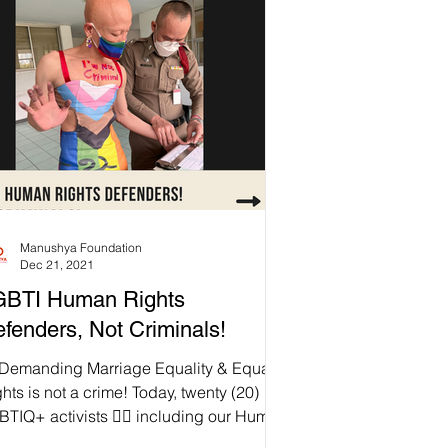
Manushya Foundation
Dec 21, 2021
GBTI Human Rights
fenders, Not Criminals!
 Demanding Marriage Equality & Equal
hts is not a crime! Today, twenty (20)
TIQ+ activists 🏳️‍🌈 including our Human
hts...