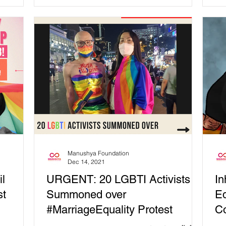
Manushya Foundation
Dec 14, 2021
il
URGENT: 20 LGBTI Activists
In
st
Summoned over
Eq
#MarriageEquality Protest
Co
to