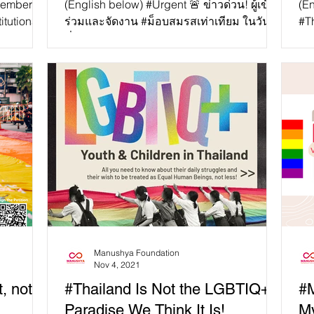
(English below) #Urgent 🚨 ข่าวด่วน! ผู้เข้า
(E
itutional
ร่วมและจัดงาน #ม็อบสมรสเท่าเทียม ในวัน
#Th
 well as
ที่28 พฤศจิกายน 2564 บริเวณแยกราช
จาก
ประสงค์ รวม 20 คน เช่น...
Manushya Foundation
Nov 4, 2021
, not a
#Thailand Is Not the LGBTIQ+
#M
Paradise We Think It Is!
M