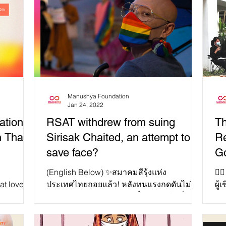
Manushya Foundation
Jan 24, 2022
RSAT withdrew from suing
T
n Thai
Sirisak Chaited, an attempt to
Re
save face?
Go
(English Below) ✨สมาคมสีรุ้งแห่ง
✊🏻
at love
ประเทศไทยถอยแล้ว! หลังทนแรงกดดันไม่
ผู
to gender,
ไหวจนต้องถอนฟ้องศิริศักดิ์ ไชยเทศในที่สุด!
กัน
🏳️‍🌈สมาคมสีรุ้งแห่งประเทศ...
อิน