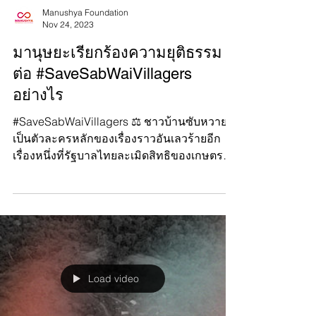
Manushya Foundation
Nov 24, 2023
มานุษยะเรียกร้องความยุติธรรม
ต่อ #SaveSabWaiVillagers
อย่างไร
#SaveSabWaiVillagers ⚖️ ชาวบ้านซับหวาย
เป็นตัวละครหลักของเรื่องราวอันเลวร้ายอีก
เรื่องหนึ่งที่รัฐบาลไทยละเมิดสิทธิของเกษตรกร
ที่ยากจนและชนพื...
Load video