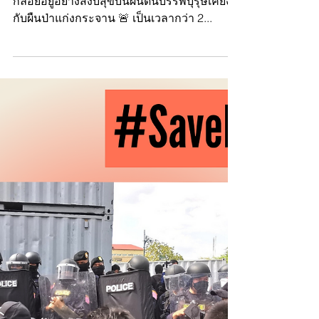
แก้ไขการเปลี่ยนแปลงสภาพภูมิ
อากาศที่ผิดพลาดของไทย!
🌱 กว่าศตวรรษที่ชาวบ้านชุมชนกะเหรี่ยงบาง
กลอยอยู่อย่างสงบสุขบนผืนดินบรรพบุรุษเคียงคู่
กับผืนป่าแก่งกระจาน 🚨 เป็นเวลากว่า 2...