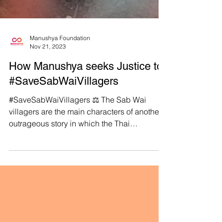
Manushya Foundation
Nov 21, 2023
How Manushya seeks Justice to
#SaveSabWaiVillagers
#SaveSabWaiVillagers ⚖️ The Sab Wai
villagers are the main characters of another
outrageous story in which the Thai
government violates...