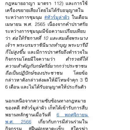
กฎหมายอาญา มาตรา 112) และการใช้
เครื่องขยายเสียงโดยไม่ได้รับอนุญาตใน
ระหว่างการชุมนุม 
#ทัวร์มูล่าผัว
 ในเดือน
เมษายน พ.ศ. 2565 เนื่องจากคำปราศรัย
ระหว่างการชุมนุมมีข้อความเปรียบเทียบ
ว่า 
ต่อให้รัชกาลที่ 10 และสมเด็จพระนาง
เจ้าฯ พระบรมราชินีนาถทำบุญ พระบารีมี
ก็ไม่สูงขึ้น
 และมีการปราศรัยถึงตำรวจใน
กิจกรรมโดยมีใจความว่า 
ตำรวจที่ให้
ความสำคัญกับกษัตริย์มากกว่าประชาชน 
ถือเป็นปฏิปักษ์ของประชาชน
 โดยข้อ
กล่าวหาดังกล่าวส่งผลให้มีโทษจำคุก 3 ปี 
6 เดือน และไม่ได้รับอนุญาตให้ประกันตัว 
นอกเหนือจากความซับซ้อนทางกฎหมาย
ของคดี 
#ท
ัวร์มูล่าผัว เก็ทได้เข้ารับการสืบ
พยานหลักฐานเมื่อวันที่ 
6 พฤศจิกายน 
พ.ศ. 2566
 เกี่ยวกับการมีส่วนร่วมใน
กิจกรรม 
#ฝ
ืนฝอยหาตะเข็บ 
#ใครฆ
่า