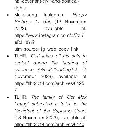
nal-covenant-civil-and-political-
rights
Mokeluang Instagram, 
Happy 
Birthday to Get, 
(12 November 
2023), available at: 
https://www.instagram.com/p/Czi7_
aRJH8Y/?
utm_source=ig_web_copy_link
TLHR, 
"Get" takes off his shirt in 
protest during the hearing of 
evidence 
#WhoKilledKingTak
, (7 
November 2023), available at 
https://tlhr2014.com/archives/6125
7
TLHR, 
The family of "Get Mok 
Luang" submitted a letter to the 
President of the Supreme Court, 
(13 November 2023), available at: 
https://tlhr2014.com/archives/6140