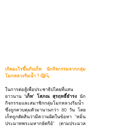
เกิดอะไรขึ้นกับเก็ท นักกิจกรรมจากกลุ่ม
โมกหลวงริมน้ำ ? 🤔🔍
ในการต่อสู้เพื่อประชาธิปไตยที่แสน
ยาวนาน 
‘เก็ท’ โสภณ สุรฤทธิ์ธำรง 
นัก
กิจกรรมและสมาชิกกลุ่มโมกหลวงริมน้ำ
ซึ่งถูกควบคุมตัวมานานกว่า 80 วัน โดย
เก็ทถูกตัดสินว่ามีความผิดในข้อหา “หมิ่น
ประมาทพระมหากษัตริย์” (ตามประมวล