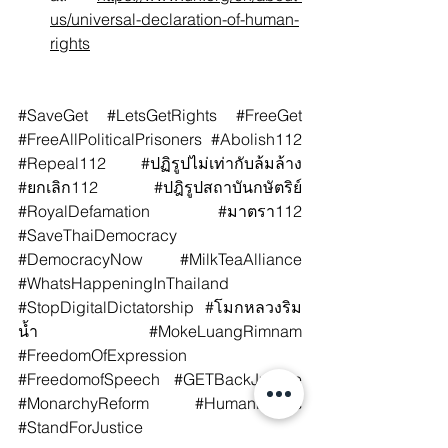
us/universal-declaration-of-human-
rights
#SaveGet
#LetsGetRights
#FreeGet
#FreeAllPoliticalPrisoners
#Abolish112
#Repeal112
#ปฏ
ิรูปไม่เท่ากับล้มล้าง 
#ยกเล
ิก112 
#ปฎ
ิรูปสถาบันกษัตริย์ 
#RoyalDefamation
#มาตรา112
#SaveThaiDemocracy
#DemocracyNow
#MilkTeaAlliance
#WhatsHappeningInThailand
#StopDigitalDictatorship
#โมกหลวงร
ิม
น้ำ 
#MokeLuangRimnam
#FreedomOfExpression
#FreedomofSpeech
#GETBackJustice
#MonarchyReform
#HumanRights
#StandForJustice