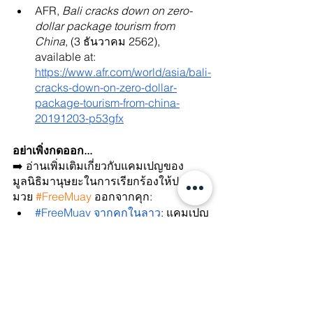
AFR, 
Bali cracks down on zero-
dollar package tourism from 
China
, (3 ธันวาคม 2562), 
available at: 
https://www.afr.com/world/asia/bali-
cracks-down-on-zero-dollar-
package-tourism-from-china-
20191203-p53gfx
อย่าเพิ่งกดออก...
➡️ อ่านเพิ่มเติมเกี่ยวกับแคมเปญของ
มูลนิธิมานุษยะในการเรียกร้องให้ปล่อยห
มวย 
#FreeMuay
 ออกจากคุก:
#FreeMuay จากคุกในลาว
: แคมเปญ
เรียกร้องให้ปล่อยตัวนักปกป้องสิทธิ
มนุษยชนหญิงคนลาว นางสาวห้วยเฮื
อง ไซยะบูลี (หมวย) และหยุดการ
ละเมิดสิทธิมนุษยชนต่อหมวย
คำร้องร่วมเพื่อยื่นต่อองค์กร
สหประชาชาติต่อกรณีการะเมิดสิทธิ