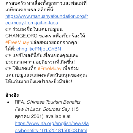
ครอบครัว หาเลี้ยงทั้งลูกสาวและพ่อแม่ที่
เกษียณของเธอ คลิกที่นี่: 
https://www.manushyafoundation.org/fr
ee-muay-from-jail-in-laos
👉 ร่วมลงชื่อในแคมเปญบน 
CHANGE.ORG ของเราเพื่อเรียกร้องให้ 
#FreeMuay
 ปล่อยหมวยออกจากคุก! 
ได้ที่: 
chng.it/cPNjbLGhBN
👉 แชร์โพสต์นี้กับเพื่อนของคุณและ
ประณามความอยุติธรรมที่เกิดขึ้น!
👉 ใช้แฮชแท็ก 
#FreeMuay
 เพื่อร่วม
แคมเปญและแสดงพลังสนับสนุนของคุณ
ให้แก่หมวย ยิ่งแชร์เยอะยิ่งมีพลัง!
อ้างอิง
RFA, 
Chinese Tourism Benefits 
Few in Laos, Sources Say
, (15 
ตุลาคม 2561), available at: 
https://www.rfa.org/english/news/la
os/benefits-10152018150003.html